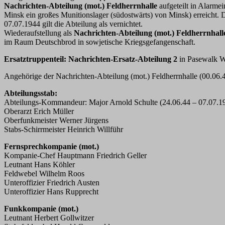
Nachrichten-Abteilung (mot.) Feldherrnhalle
aufgeteilt in Alarme
Minsk ein großes Munitionslager (südostwärts) von Minsk) erreicht.
07.07.1944 gilt die Abteilung als vernichtet.
Wiederaufstellung als
Nachrichten-Abteilung (mot.) Feldherrnhall
im Raum Deutschbrod in sowjetische Kriegsgefangenschaft.
Ersatztruppenteil:
Nachrichten-Ersatz-Abteilung 2
in Pasewalk We
Angehörige der Nachrichten-Abteilung (mot.) Feldherrnhalle (00.06.
Abteilungsstab:
Abteilungs-Kommandeur: Major Arnold Schulte (24.06.44 – 07.07.1
Oberarzt Erich Müller
Oberfunkmeister Werner Jürgens
Stabs-Schirrmeister Heinrich Willführ
Fernsprechkompanie (mot.)
Kompanie-Chef Hauptmann Friedrich Geller
Leutnant Hans Köhler
Feldwebel Wilhelm Roos
Unteroffizier Friedrich Austen
Unteroffizier Hans Rupprecht
Funkkompanie (mot.)
Leutnant Herbert Gollwitzer