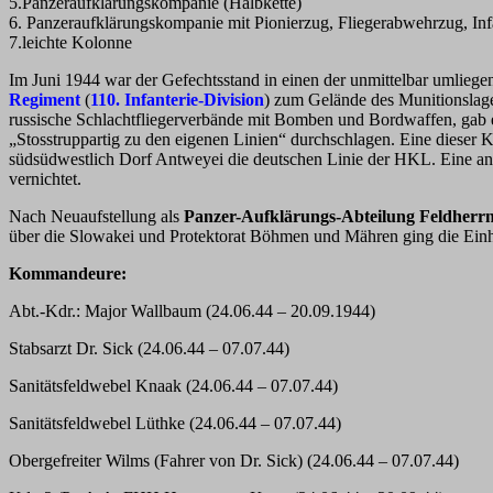
5.Panzeraufklärungskompanie (Halbkette)
6. Panzeraufklärungskompanie mit Pionierzug, Fliegerabwehrzug, Inf
7.leichte Kolonne
Im Juni 1944 war der Gefechtsstand in einen der unmittelbar umliegen
Regiment
(
110. Infanterie-Division
) zum Gelände des Munitionslager
russische Schlachtfliegerverbände mit Bomben und Bordwaffen, gab 
„Stosstruppartig zu den eigenen Linien“ durchschlagen. Eine diese
südsüdwestlich Dorf Antweyei die deutschen Linie der HKL. Eine a
vernichtet.
Nach Neuaufstellung als
Panzer-Aufklärungs-Abteilung Feldherr
über die Slowakei und Protektorat Böhmen und Mähren ging die Einhe
Kommandeure:
Abt.-Kdr.: Major Wallbaum (24.06.44 – 20.09.1944)
Stabsarzt Dr. Sick (24.06.44 – 07.07.44)
Sanitätsfeldwebel Knaak (24.06.44 – 07.07.44)
Sanitätsfeldwebel Lüthke (24.06.44 – 07.07.44)
Obergefreiter Wilms (Fahrer von Dr. Sick) (24.06.44 – 07.07.44)