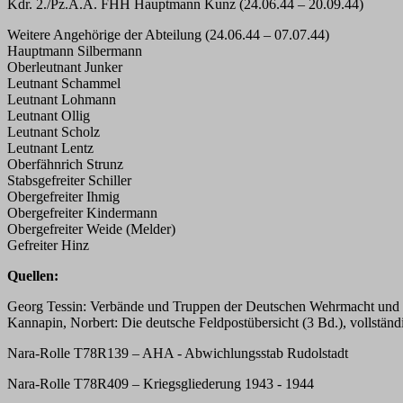
Kdr. 2./Pz.A.A. FHH Hauptmann Kunz (24.06.44 – 20.09.44)
Weitere Angehörige der Abteilung (24.06.44 – 07.07.44)
Hauptmann Silbermann
Oberleutnant Junker
Leutnant Schammel
Leutnant Lohmann
Leutnant Ollig
Leutnant Scholz
Leutnant Lentz
Oberfähnrich Strunz
Stabsgefreiter Schiller
Obergefreiter Ihmig
Obergefreiter Kindermann
Obergefreiter Weide (Melder)
Gefreiter Hinz
Quellen:
Georg Tessin: Verbände und Truppen der Deutschen Wehrmacht und W
Kannapin, Norbert: Die deutsche Feldpostübersicht (3 Bd.), vollstän
Nara-Rolle T78R139 – AHA - Abwichlungsstab Rudolstadt
Nara-Rolle T78R409 – Kriegsgliederung 1943 - 1944