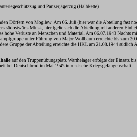
anteriegeschützzug und Panzerjägerzug (Halbkette)
den Dörfern von Mogilew. Am 06. Juli (hier war die Abteilung fast noch
s südostwärts Minsk, hier igelte sich die Abteilung mit anderen Einhe
es hohe Verluste an Menschen und Material. Am 06.07.1943 Nachts mi
r Kampfgruppe unter Führung von Major Wollbaum erreichte bis zum 20
ndere Gruppe der Abteilung erreichte die HKL am 21.08.1944 südlic
nhalle
auf den Truppenübungsplatz Warthelager erfolgte der Einsatz 
it bei Deutschbrod im Mai 1945 in russische Kriegsgefangenschaft.