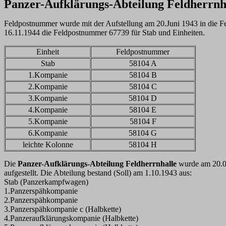
Panzer-Aufklärungs-Abteilung Feldherrnh
Feldpostnummer wurde mit der Aufstellung am 20.Juni 1943 in die Fel
16.11.1944 die Feldpostnummer 67739 für Stab und Einheiten.
Einheit
Feldpostnummer
Stab
58104 A
1.Kompanie
58104 B
2.Kompanie
58104 C
3.Kompanie
58104 D
4.Kompanie
58104 E
5.Kompanie
58104 F
6.Kompanie
58104 G
leichte Kolonne
58104 H
Die
Panzer-Aufklärungs-Abteilung Feldherrnhalle
wurde am 20.0
aufgestellt. Die Abteilung bestand (Soll) am 1.10.1943 aus:
Stab (Panzerkampfwagen)
1.Panzerspähkompanie
2.Panzerspähkompanie
3.Panzerspähkompanie c (Halbkette)
4.Panzeraufklärungskompanie (Halbkette)