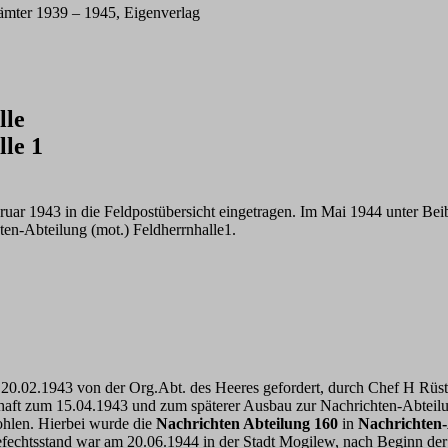
ämter 1939 – 1945, Eigenverlag
lle
le 1
ar 1943 in die Feldpostübersicht eingetragen. Im Mai 1944 unter Be
en-Abteilung (mot.) Feldherrnhalle1.
0.02.1943 von der Org.Abt. des Heeres gefordert, durch Chef H Rüst
chaft zum 15.04.1943 und zum späterer Ausbau zur Nachrichten-Abtei
fohlen. Hierbei wurde die
Nachrichten Abteilung 160
in
Nachrichten-
efechtsstand war am 20.06.1944 in der Stadt Mogilew, nach Beginn de