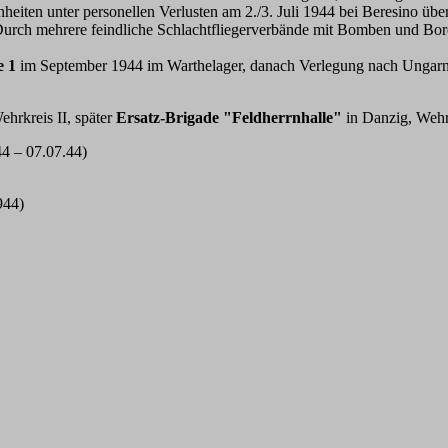
inheiten unter personellen Verlusten am 2./3. Juli 1944 bei Beresino ü
 Durch mehrere feindliche Schlachtfliegerverbände mit Bomben und Bor
e 1
im September 1944 im Warthelager, danach Verlegung nach Ungarn,
hrkreis II, später
Ersatz-Brigade "Feldherrnhalle"
in Danzig, Weh
44 – 07.07.44)
944)