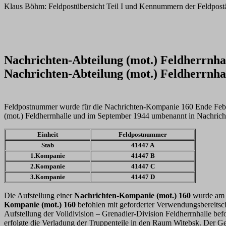
Klaus Böhm: Feldpostübersicht Teil I und Kennummern der Feldpost
Nachrichten-Abteilung (mot.) Feldherrnha
Nachrichten-Abteilung (mot.)
Feldherrnhal
Feldpostnummer wurde für die Nachrichten-Kompanie 160 Ende Febru
(mot.) Feldherrnhalle und im September 1944 umbenannt in Nachricht
Einheit
Feldpostnummer
Stab
41447 A
1.Kompanie
41447 B
2.Kompanie
41447 C
3.Kompanie
41447 D
Die Aufstellung einer
Nachrichten-Kompanie (mot.) 160
wurde am 2
Kompanie (mot.) 160
befohlen mit geforderter Verwendungsbereits
Aufstellung der Volldivision – Grenadier-Division Feldherrnhalle be
erfolgte die Verladung der Truppenteile in den Raum Witebsk. Der G