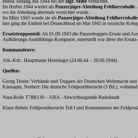
Minsk Anfang Juli 1944 bei der
Hgr. Mitte
vernichtet.
Im Herbst 1944 wieder als
Panzerjäger-Abteilung Feldherrnhalle
wo die Abteilung abermals vernichtet wurde.
Im März 1945 wurde sie als
Panzerjäger-Abteilung Feldherrnhall
hier ging die Einheit bei Deutschbrod im Mai 1945 in russische Krieg
Ersatztruppenteil:
Ab 01.09.1943 die Panzertruppen-Ersatz und Aus
Aufklärungs-Ausbildungs-Kompanie, unterstellt war diese der Ersatz-
Kommandeure:
Abt.-Kdr.: Hauptmann Henninger (24.06.44 – 20.09.1944)
Quellen:
Georg Tessin: Verbände und Truppen der Deutschen Wehrmacht und W
Kannapin, Norbert: Die deutsche Feldpostübersicht (3 Bd.), vollstän
Nara-Rolle T78R139 – AHA - Abwichlungsstab Rudolstadt
Klaus Böhm: Feldpostübersicht Teil I und Kennummern der Feldpost