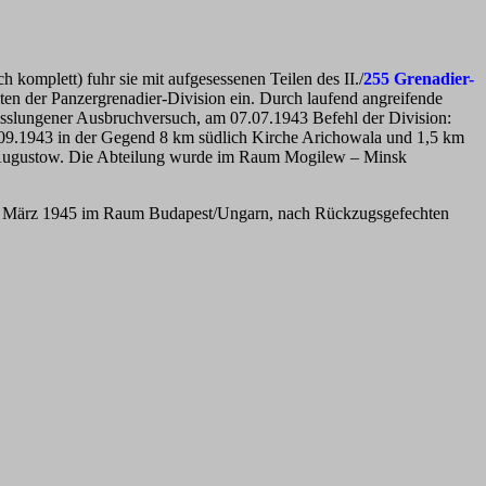
 komplett) fuhr sie mit aufgesessenen Teilen des II./
255 Grenadier-
iten der Panzergrenadier-Division ein. Durch laufend angreifende
sslungener Ausbruchversuch, am 07.07.1943 Befehl der Division:
.09.1943 in der Gegend 8 km südlich Kirche Arichowala und 1,5 km
h Augustow. Die Abteilung wurde im Raum Mogilew – Minsk
bis März 1945 im Raum Budapest/Ungarn, nach Rückzugsgefechten